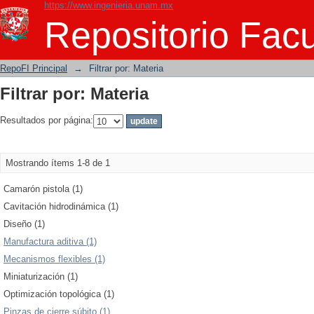
https://www.ingenieria.unam.mx
Filtrar por: Materia
Repositorio Facu
RepoFI Principal
→
Filtrar por: Materia
Filtrar por: Materia
Resultados por página:
Mostrando ítems 1-8 de 1
Camarón pistola (1)
Cavitación hidrodinámica (1)
Diseño (1)
Manufactura aditiva (1)
Mecanismos flexibles (1)
Miniaturización (1)
Optimización topológica (1)
Pinzas de cierre súbito (1)