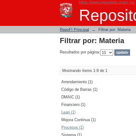
https://www.ingenieria.unam.mx
Filtrar por: Materia
Reposito
RepoFI Principal
→
Filtrar por: Materia
Filtrar por: Materia
Resultados por página:
Mostrando ítems 1-9 de 1
Arrendamiento (1)
Código de Barras (1)
DMAIC (1)
Financiero (1)
Lean (1)
Mejora Continua (1)
Procesos (1)
Sistema (1)