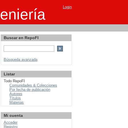
Login
eniería
Buscar en RepoFI
Búsqueda avanzada
Listar
Todo RepoFI
Comunidades & Colecciones
Por fecha de publicación
Autores
Títulos
Materias
Mi cuenta
Acceder
Registro