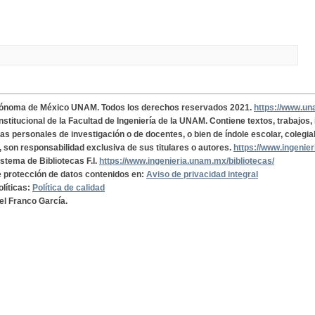
tónoma de México UNAM. Todos los derechos reservados 2021.
https://www.u
institucional de la Facultad de Ingeniería de la UNAM. Contiene textos, trabajos
cas personales de investigación o de docentes, o bien de índole escolar, colegia
, son responsabilidad exclusiva de sus titulares o autores.
https://www.ingenie
istema de Bibliotecas F.I.
https://www.ingenieria.unam.mx/bibliotecas/
de protección de datos contenidos en:
Aviso de privacidad integral
olíticas:
Política de calidad
el Franco García.