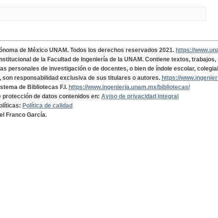
tónoma de México UNAM. Todos los derechos reservados 2021.
https://www.u
institucional de la Facultad de Ingeniería de la UNAM. Contiene textos, trabajos
cas personales de investigación o de docentes, o bien de índole escolar, colegia
, son responsabilidad exclusiva de sus titulares o autores.
https://www.ingenie
istema de Bibliotecas F.I.
https://www.ingenieria.unam.mx/bibliotecas/
de protección de datos contenidos en:
Aviso de privacidad integral
olíticas:
Política de calidad
el Franco García.