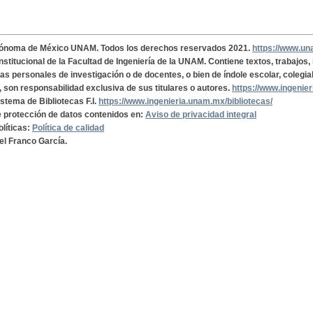
tónoma de México UNAM. Todos los derechos reservados 2021.
https://www.u
institucional de la Facultad de Ingeniería de la UNAM. Contiene textos, trabajos
cas personales de investigación o de docentes, o bien de índole escolar, colegia
, son responsabilidad exclusiva de sus titulares o autores.
https://www.ingenie
istema de Bibliotecas F.I.
https://www.ingenieria.unam.mx/bibliotecas/
de protección de datos contenidos en:
Aviso de privacidad integral
olíticas:
Política de calidad
el Franco García.