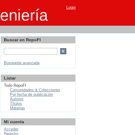
Login
eniería
Buscar en RepoFI
Búsqueda avanzada
Listar
Todo RepoFI
Comunidades & Colecciones
Por fecha de publicación
Autores
Títulos
Materias
Mi cuenta
Acceder
Registro