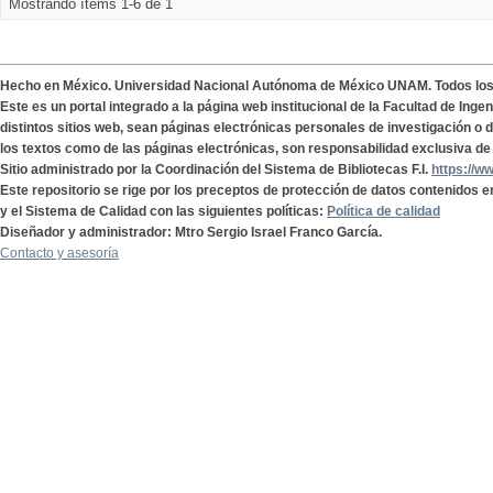
Mostrando ítems 1-6 de 1
Hecho en México. Universidad Nacional Autónoma de México UNAM. Todos lo
Este es un portal integrado a la página web institucional de la Facultad de Ing
distintos sitios web, sean páginas electrónicas personales de investigación o de
los textos como de las páginas electrónicas, son responsabilidad exclusiva de 
Sitio administrado por la Coordinación del Sistema de Bibliotecas F.I.
https://w
Este repositorio se rige por los preceptos de protección de datos contenidos e
y el Sistema de Calidad con las siguientes políticas:
Política de calidad
Diseñador y administrador: Mtro Sergio Israel Franco García.
Contacto y asesoría