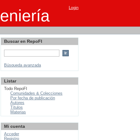
Login
eniería
Buscar en RepoFI
Búsqueda avanzada
Listar
Todo RepoFI
Comunidades & Colecciones
Por fecha de publicación
Autores
Títulos
Materias
Mi cuenta
Acceder
Registro