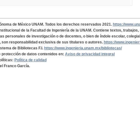
tónoma de México UNAM. Todos los derechos reservados 2021.
https://www.u
institucional de la Facultad de Ingeniería de la UNAM. Contiene textos, trabajos
cas personales de investigación o de docentes, o bien de índole escolar, colegia
, son responsabilidad exclusiva de sus titulares o autores.
https://www.ingenie
istema de Bibliotecas F.I.
https://www.ingenieria.unam.mx/bibliotecas/
de protección de datos contenidos en:
Aviso de privacidad integral
olíticas:
Política de calidad
el Franco García.