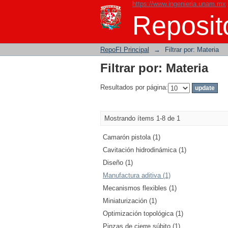
https://www.ingenieria.unam.mx
Filtrar por: Materia
Reposito
RepoFI Principal
→
Filtrar por: Materia
Filtrar por: Materia
Resultados por página:
Mostrando ítems 1-8 de 1
Camarón pistola (1)
Cavitación hidrodinámica (1)
Diseño (1)
Manufactura aditiva (1)
Mecanismos flexibles (1)
Miniaturización (1)
Optimización topológica (1)
Pinzas de cierre súbito (1)