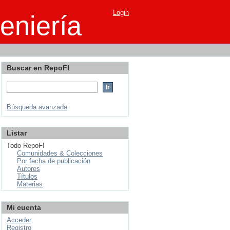
Login
eniería
Buscar en RepoFI
Búsqueda avanzada
Listar
Todo RepoFI
Comunidades & Colecciones
Por fecha de publicación
Autores
Títulos
Materias
Mi cuenta
Acceder
Registro