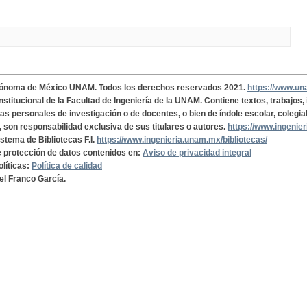
tónoma de México UNAM. Todos los derechos reservados 2021.
https://www.u
institucional de la Facultad de Ingeniería de la UNAM. Contiene textos, trabajos
cas personales de investigación o de docentes, o bien de índole escolar, colegia
, son responsabilidad exclusiva de sus titulares o autores.
https://www.ingenie
istema de Bibliotecas F.I.
https://www.ingenieria.unam.mx/bibliotecas/
de protección de datos contenidos en:
Aviso de privacidad integral
olíticas:
Política de calidad
el Franco García.