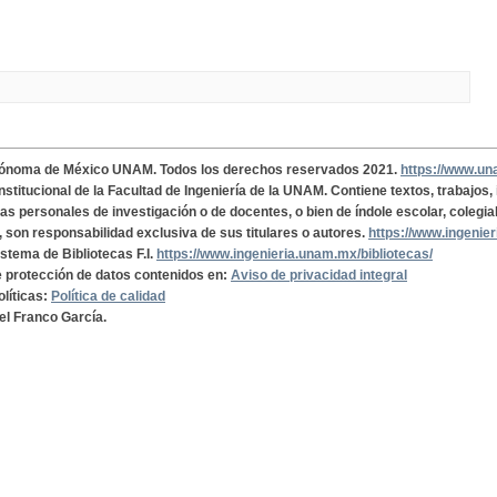
tónoma de México UNAM. Todos los derechos reservados 2021.
https://www.u
institucional de la Facultad de Ingeniería de la UNAM. Contiene textos, trabajos
cas personales de investigación o de docentes, o bien de índole escolar, colegia
, son responsabilidad exclusiva de sus titulares o autores.
https://www.ingenie
istema de Bibliotecas F.I.
https://www.ingenieria.unam.mx/bibliotecas/
de protección de datos contenidos en:
Aviso de privacidad integral
olíticas:
Política de calidad
el Franco García.