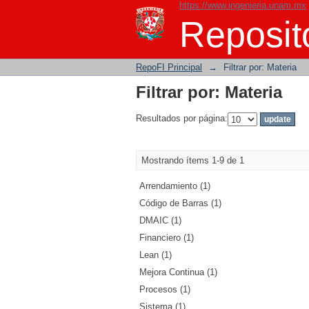
https://www.ingenieria.unam.mx
Filtrar por: Materia
Reposito
RepoFI Principal
→
Filtrar por: Materia
Filtrar por: Materia
Resultados por página:
Mostrando ítems 1-9 de 1
Arrendamiento (1)
Código de Barras (1)
DMAIC (1)
Financiero (1)
Lean (1)
Mejora Continua (1)
Procesos (1)
Sistema (1)