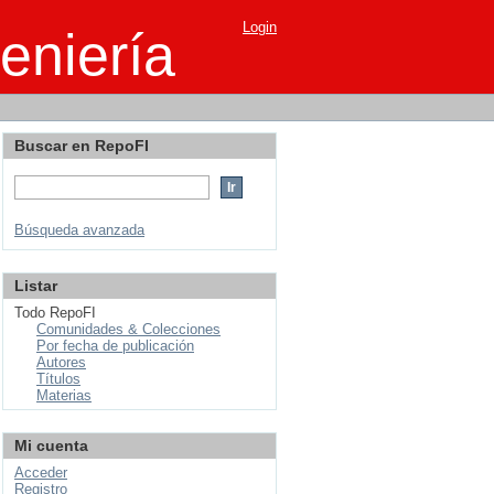
Login
eniería
Buscar en RepoFI
Búsqueda avanzada
Listar
Todo RepoFI
Comunidades & Colecciones
Por fecha de publicación
Autores
Títulos
Materias
Mi cuenta
Acceder
Registro