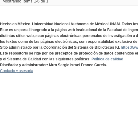
Mostrando ítems 1-6 de 1
Hecho en México. Universidad Nacional Autónoma de México UNAM. Todos lo
Este es un portal integrado a la página web institucional de la Facultad de Ing
distintos sitios web, sean páginas electrónicas personales de investigación o de
los textos como de las páginas electrónicas, son responsabilidad exclusiva de 
Sitio administrado por la Coordinación del Sistema de Bibliotecas F.I.
https://w
Este repositorio se rige por los preceptos de protección de datos contenidos e
y el Sistema de Calidad con las siguientes políticas:
Política de calidad
Diseñador y administrador: Mtro Sergio Israel Franco García.
Contacto y asesoría