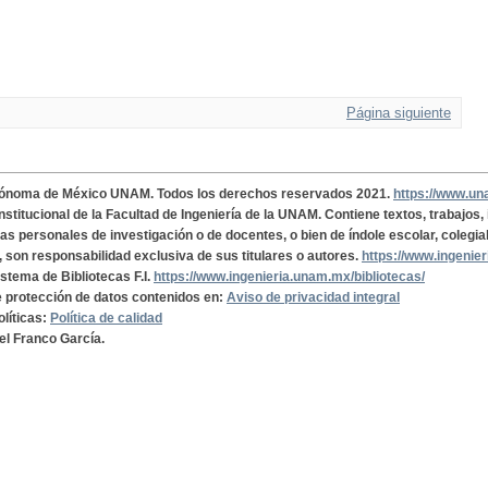
Página siguiente
tónoma de México UNAM. Todos los derechos reservados 2021.
https://www.u
institucional de la Facultad de Ingeniería de la UNAM. Contiene textos, trabajos
cas personales de investigación o de docentes, o bien de índole escolar, colegia
, son responsabilidad exclusiva de sus titulares o autores.
https://www.ingenie
istema de Bibliotecas F.I.
https://www.ingenieria.unam.mx/bibliotecas/
de protección de datos contenidos en:
Aviso de privacidad integral
olíticas:
Política de calidad
el Franco García.