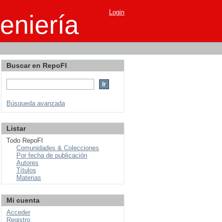
Login
eniería
Buscar en RepoFI
Búsqueda avanzada
Listar
Todo RepoFI
Comunidades & Colecciones
Por fecha de publicación
Autores
Títulos
Materias
Mi cuenta
Acceder
Registro