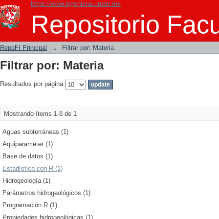
https://www.ingenieria.unam.mx
Filtrar por: Materia
Repositorio Facu
RepoFI Principal
→
Filtrar por: Materia
Filtrar por: Materia
Resultados por página:
Mostrando ítems 1-8 de 1
Aguas subterráneas (1)
Aquiparameter (1)
Base de datos (1)
Estadística con R (1)
Hidrogeología (1)
Parámetros hidrogeológicos (1)
Programación R (1)
Propiedades hidrogeológicas (1)