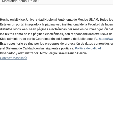
Mostrando ítems 1-6 de 1
Hecho en México. Universidad Nacional Autónoma de México UNAM. Todos lo
Este es un portal integrado a la página web institucional de la Facultad de Ing
distintos sitios web, sean páginas electrónicas personales de investigación o de
los textos como de las páginas electrónicas, son responsabilidad exclusiva de 
Sitio administrado por la Coordinación del Sistema de Bibliotecas F.I.
https://w
Este repositorio se rige por los preceptos de protección de datos contenidos e
y el Sistema de Calidad con las siguientes políticas:
Política de calidad
Diseñador y administrador: Mtro Sergio Israel Franco García.
Contacto y asesoría