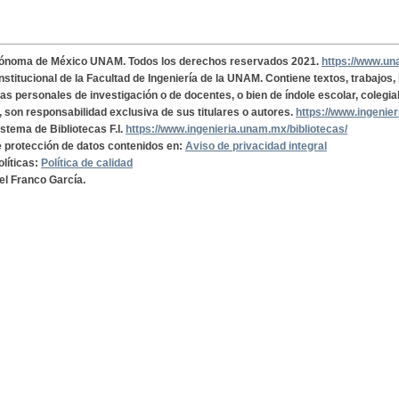
tónoma de México UNAM. Todos los derechos reservados 2021.
https://www.u
institucional de la Facultad de Ingeniería de la UNAM. Contiene textos, trabajos
cas personales de investigación o de docentes, o bien de índole escolar, colegia
, son responsabilidad exclusiva de sus titulares o autores.
https://www.ingenie
istema de Bibliotecas F.I.
https://www.ingenieria.unam.mx/bibliotecas/
de protección de datos contenidos en:
Aviso de privacidad integral
olíticas:
Política de calidad
el Franco García.