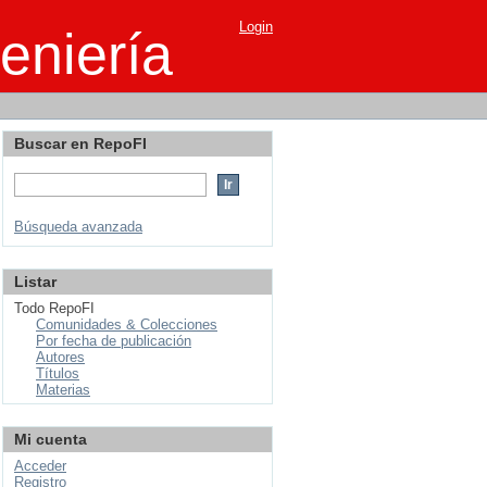
Login
eniería
Buscar en RepoFI
Búsqueda avanzada
Listar
Todo RepoFI
Comunidades & Colecciones
Por fecha de publicación
Autores
Títulos
Materias
Mi cuenta
Acceder
Registro