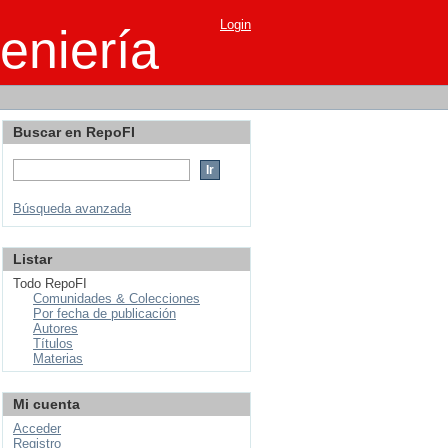
Login
eniería
Buscar en RepoFI
Búsqueda avanzada
Listar
Todo RepoFI
Comunidades & Colecciones
Por fecha de publicación
Autores
Títulos
Materias
Mi cuenta
Acceder
Registro