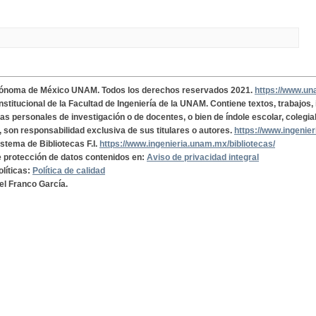
tónoma de México UNAM. Todos los derechos reservados 2021.
https://www.u
institucional de la Facultad de Ingeniería de la UNAM. Contiene textos, trabajos
cas personales de investigación o de docentes, o bien de índole escolar, colegia
, son responsabilidad exclusiva de sus titulares o autores.
https://www.ingenie
istema de Bibliotecas F.I.
https://www.ingenieria.unam.mx/bibliotecas/
de protección de datos contenidos en:
Aviso de privacidad integral
olíticas:
Política de calidad
el Franco García.