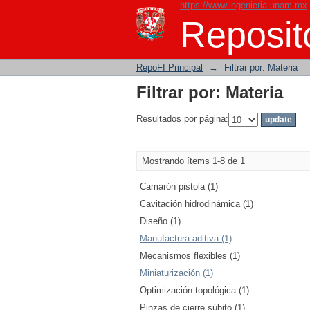
https://www.ingenieria.unam.mx
Filtrar por: Materia
Reposito
RepoFI Principal
→
Filtrar por: Materia
Filtrar por: Materia
Resultados por página:
Mostrando ítems 1-8 de 1
Camarón pistola (1)
Cavitación hidrodinámica (1)
Diseño (1)
Manufactura aditiva (1)
Mecanismos flexibles (1)
Miniaturización (1)
Optimización topológica (1)
Pinzas de cierre súbito (1)