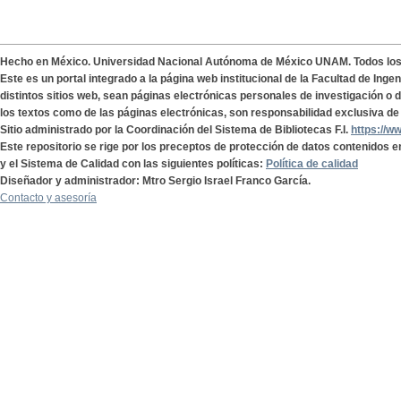
Hecho en México. Universidad Nacional Autónoma de México UNAM. Todos lo
Este es un portal integrado a la página web institucional de la Facultad de Ing
distintos sitios web, sean páginas electrónicas personales de investigación o de
los textos como de las páginas electrónicas, son responsabilidad exclusiva de 
Sitio administrado por la Coordinación del Sistema de Bibliotecas F.I.
https://w
Este repositorio se rige por los preceptos de protección de datos contenidos e
y el Sistema de Calidad con las siguientes políticas:
Política de calidad
Diseñador y administrador: Mtro Sergio Israel Franco García.
Contacto y asesoría