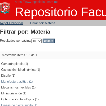
https://www.ingenieria.unam.mx
Filtrar por: Materia
Repositorio Facu
RepoFI Principal
→
Filtrar por: Materia
Filtrar por: Materia
Resultados por página:
Mostrando ítems 1-8 de 1
Camarón pistola (1)
Cavitación hidrodinámica (1)
Diseño (1)
Manufactura aditiva (1)
Mecanismos flexibles (1)
Miniaturización (1)
Optimización topológica (1)
Pinzas de cierre súbito (1)