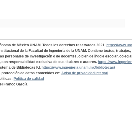
tónoma de México UNAM. Todos los derechos reservados 2021.
https://www.u
institucional de la Facultad de Ingeniería de la UNAM. Contiene textos, trabajos
cas personales de investigación o de docentes, o bien de índole escolar, colegia
, son responsabilidad exclusiva de sus titulares o autores.
https://www.ingenie
istema de Bibliotecas F.I.
https://www.ingenieria.unam.mx/bibliotecas/
de protección de datos contenidos en:
Aviso de privacidad integral
olíticas:
Política de calidad
el Franco García.