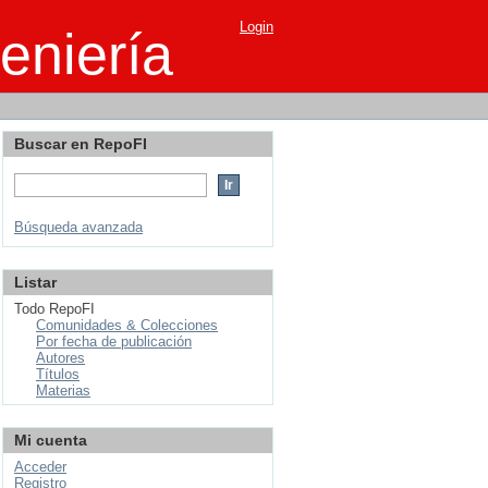
Login
eniería
Buscar en RepoFI
Búsqueda avanzada
Listar
Todo RepoFI
Comunidades & Colecciones
Por fecha de publicación
Autores
Títulos
Materias
Mi cuenta
Acceder
Registro