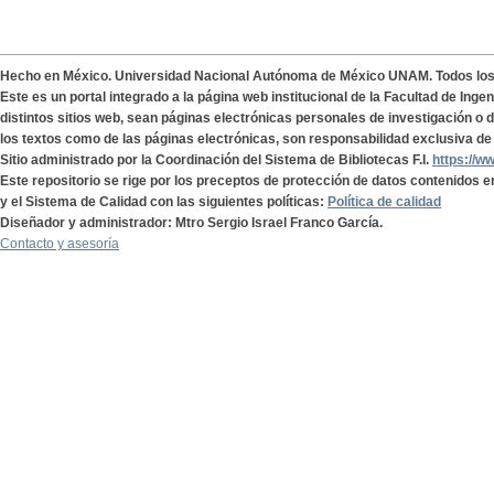
Hecho en México. Universidad Nacional Autónoma de México UNAM. Todos lo
Este es un portal integrado a la página web institucional de la Facultad de Ing
distintos sitios web, sean páginas electrónicas personales de investigación o de
los textos como de las páginas electrónicas, son responsabilidad exclusiva de 
Sitio administrado por la Coordinación del Sistema de Bibliotecas F.I.
https://w
Este repositorio se rige por los preceptos de protección de datos contenidos e
y el Sistema de Calidad con las siguientes políticas:
Política de calidad
Diseñador y administrador: Mtro Sergio Israel Franco García.
Contacto y asesoría