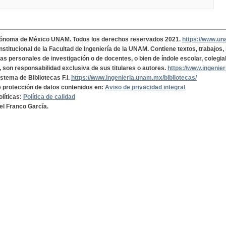
tónoma de México UNAM. Todos los derechos reservados 2021.
https://www.u
institucional de la Facultad de Ingeniería de la UNAM. Contiene textos, trabajos
cas personales de investigación o de docentes, o bien de índole escolar, colegia
, son responsabilidad exclusiva de sus titulares o autores.
https://www.ingenie
istema de Bibliotecas F.I.
https://www.ingenieria.unam.mx/bibliotecas/
de protección de datos contenidos en:
Aviso de privacidad integral
olíticas:
Política de calidad
el Franco García.