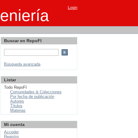
Login
eniería
Buscar en RepoFI
Búsqueda avanzada
Listar
Todo RepoFI
Comunidades & Colecciones
Por fecha de publicación
Autores
Títulos
Materias
Mi cuenta
Acceder
Registro