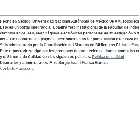
Hecho en México. Universidad Nacional Autónoma de México UNAM. Todos lo
Este es un portal integrado a la página web institucional de la Facultad de Ing
distintos sitios web, sean páginas electrónicas personales de investigación o de
los textos como de las páginas electrónicas, son responsabilidad exclusiva de 
Sitio administrado por la Coordinación del Sistema de Bibliotecas F.I.
https://w
Este repositorio se rige por los preceptos de protección de datos contenidos e
y el Sistema de Calidad con las siguientes políticas:
Política de calidad
Diseñador y administrador: Mtro Sergio Israel Franco García.
Contacto y asesoría