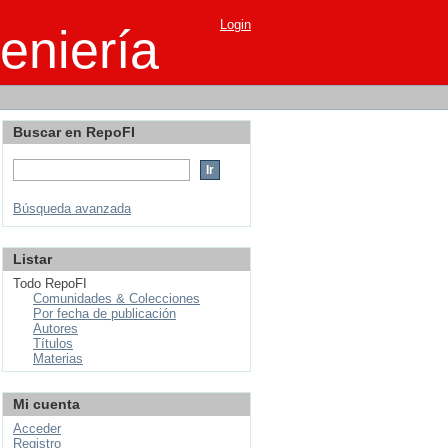
Login
eniería
Buscar en RepoFI
Búsqueda avanzada
Listar
Todo RepoFI
Comunidades & Colecciones
Por fecha de publicación
Autores
Títulos
Materias
Mi cuenta
Acceder
Registro