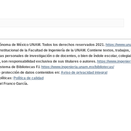
tónoma de México UNAM. Todos los derechos reservados 2021.
https://www.u
institucional de la Facultad de Ingeniería de la UNAM. Contiene textos, trabajos
cas personales de investigación o de docentes, o bien de índole escolar, colegia
, son responsabilidad exclusiva de sus titulares o autores.
https://www.ingenie
istema de Bibliotecas F.I.
https://www.ingenieria.unam.mx/bibliotecas/
de protección de datos contenidos en:
Aviso de privacidad integral
olíticas:
Política de calidad
el Franco García.