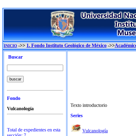
->>
1. Fondo Instituto Geológico de México
->>
Académic
INICIO
Buscar
Fondo
Texto introductorio
Vulcanología
Series
Total de expedientes en esta
Vulcanología
sección: 7