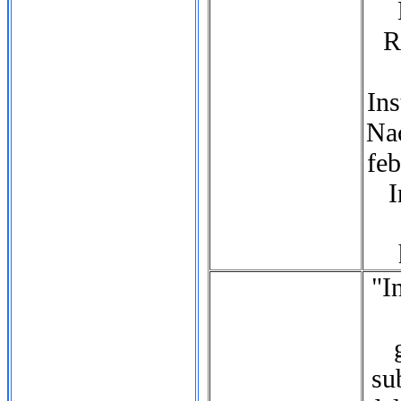
R
Ins
Nac
feb
I
"I
su