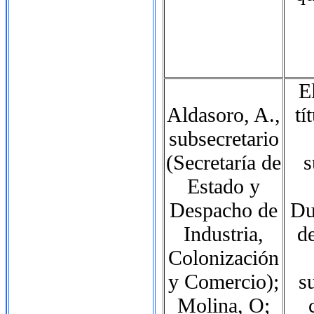
E
Aldasoro, A.,
tí
subsecretario
(Secretaría de
s
Estado y
Despacho de
Du
Industria,
d
Colonización
y Comercio);
s
Molina, O;