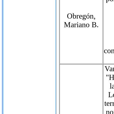
Obregón,
Mariano B.
con
Va
"H
l
L
ter
no