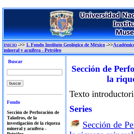
->>
1. Fondo Instituto Geológico de México
->>
Académic
INICIO
mineral y acuífera - Petróleo
Buscar
Sección de Perfo
la riqu
Texto introductor
Fondo
Series
Sección de Perforación de
Taladros, de la
Sección de Per
investigación de la riqueza
mineral y acuífera -
Petróleo