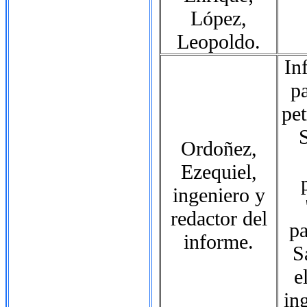
López,
Leopoldo.
In
p
pet
S
Ordoñez,
Ezequiel,
ingeniero y
redactor del
pa
informe.
S
e
in