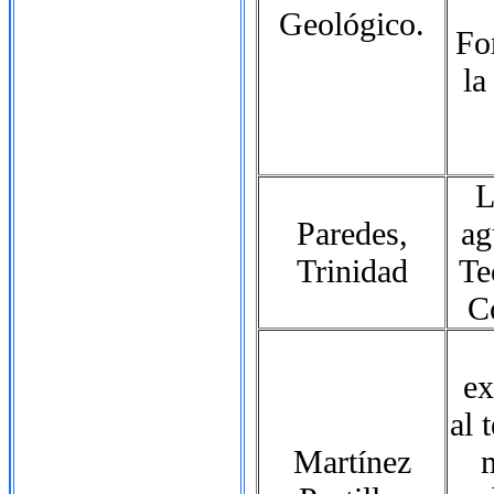
Geológico.
Fo
la
L
Paredes,
ag
Trinidad
Te
C
ex
al 
Martínez