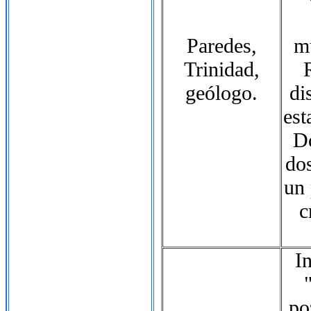
Paredes,
m
Trinidad,
geólogo.
di
est
Do
do
un
c
I
po