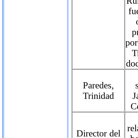
Ru
fu
p
por
T
doc
Paredes,
Trinidad
J
C
re
Director del