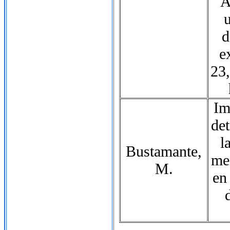
A
u
d
e
23,
Im
de
l
Bustamante,
me
M.
en