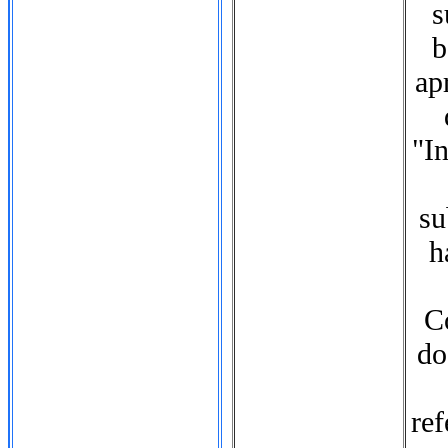
s
b
ap
"I
su
h
Co
do
ref