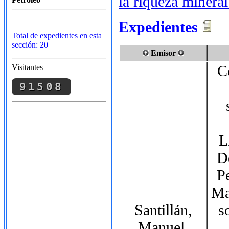
la riqueza mineral
Expedientes
Total de expedientes en esta
sección: 20
Emisor
C
Visitantes
91508
L
D
Pe
Ma
Santillán,
s
Manuel,