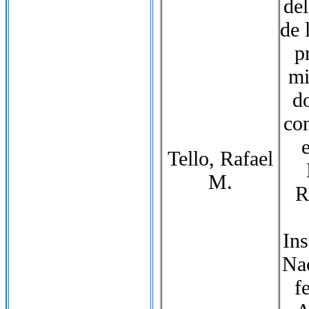
del
de 
p
mi
d
con
Tello, Rafael
M.
R
Ins
Nac
f