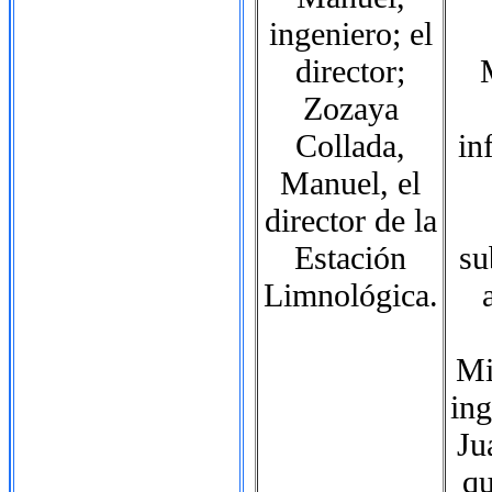
ingeniero; el
director;
Zozaya
Collada,
in
Manuel, el
director de la
Estación
su
Limnológica.
Mi
in
Ju
qu