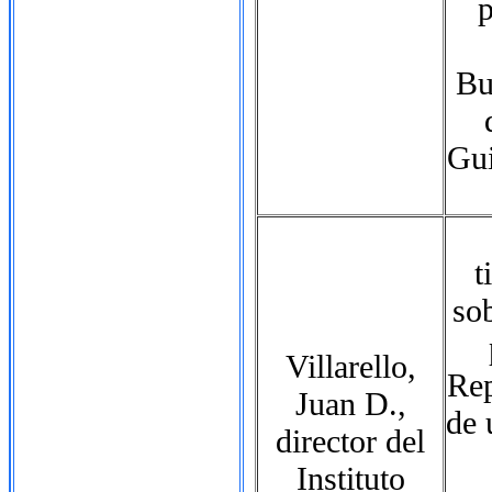
p
Bu
Gui
t
sob
Villarello,
Rep
Juan D.,
de
director del
Instituto