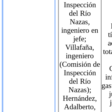
Inspección
del Río
Nazas,
ingeniero en
t
jefe;
a
Villafaña,
tot
ingeniero
(Comisión de
Inspección
in
del Río
gas
Nazas);
j
Hernández,
Adalberto,