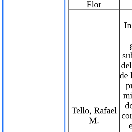
Flor
In
su
del
de 
p
mi
d
Tello, Rafael
con
M.