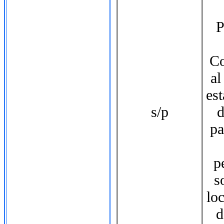
P
Co
al
es
s/p
d
pa
p
s
loc
d