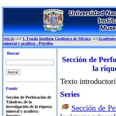
->>
1. Fondo Instituto Geológico de México
->>
Académic
INICIO
mineral y acuífera - Petróleo
Buscar
Sección de Perfo
la riqu
Texto introductor
Fondo
Series
Sección de Perforación de
Taladros, de la
Sección de Per
investigación de la riqueza
mineral y acuífera -
Petróleo