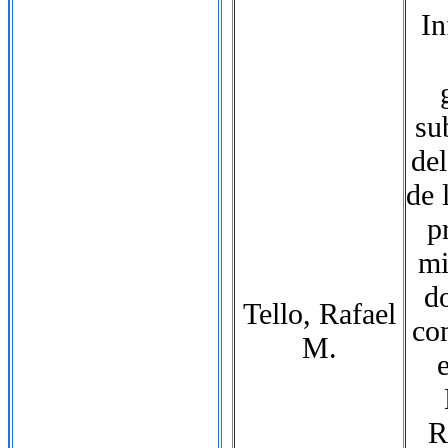
In
su
del
de 
p
mi
d
Tello, Rafael
con
M.
R