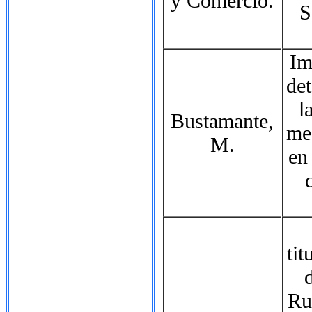
y Comercio.
S
Im
de
l
Bustamante,
me
M.
en
tit
Ru