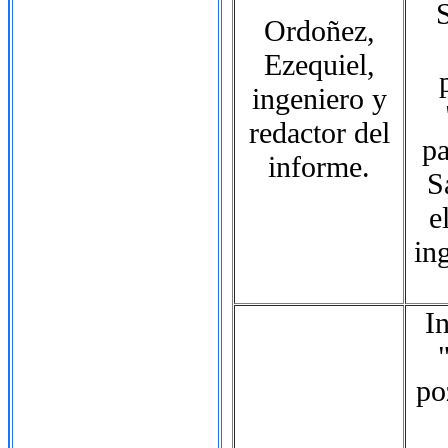
S
Ordoñez,
Ezequiel,
ingeniero y
redactor del
pa
informe.
S
e
in
I
po