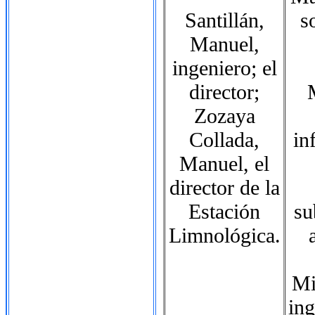
Santillán,
s
Manuel,
ingeniero; el
director;
Zozaya
Collada,
in
Manuel, el
director de la
Estación
su
Limnológica.
Mi
in