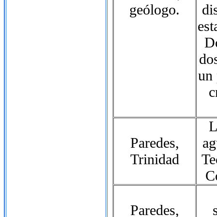
geólogo.
di
est
Do
do
un
c
L
Paredes,
ag
Trinidad
Te
C
Paredes,