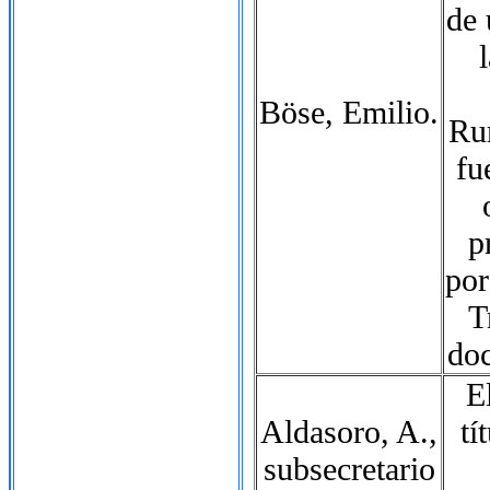
de 
Böse, Emilio.
Ru
fu
p
por
T
doc
E
Aldasoro, A.,
tí
subsecretario