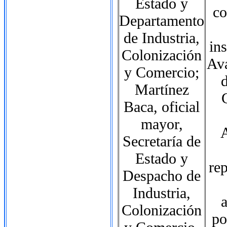
Estado y
co
Departamento
de Industria,
in
Colonización
Ava
y Comercio;
d
Martínez
Baca, oficial
mayor,
A
Secretaría de
Estado y
re
Despacho de
Industria,
a
Colonización
po