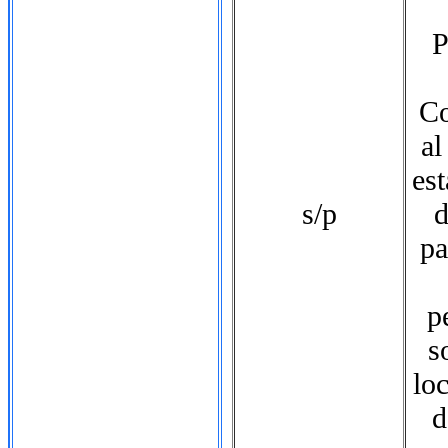
P
Co
al
es
s/p
d
pa
p
s
loc
d