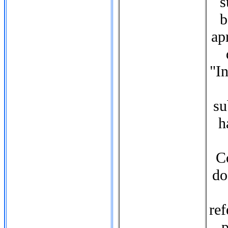
s
b
ap
"I
su
h
Co
do
ref
p