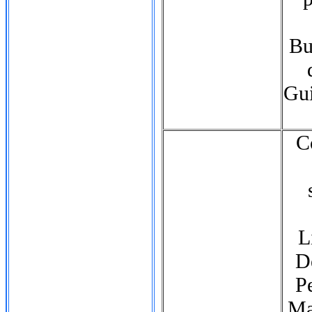
Bu
Gui
C
L
D
Pe
Ma