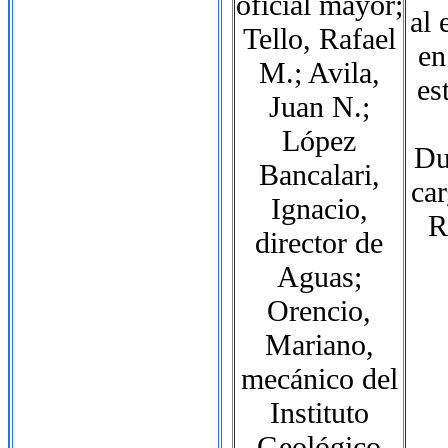
oficial mayor;
al 
Tello, Rafael
en
M.; Avila,
es
Juan N.;
López
Du
Bancalari,
car
Ignacio,
R
director de
Aguas;
Orencio,
Mariano,
mecánico del
Instituto
Geológico