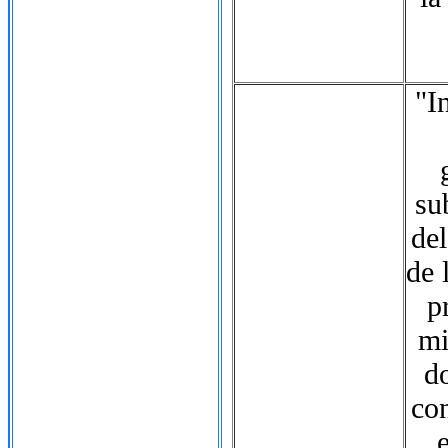
"I
su
del
de 
p
mi
d
con