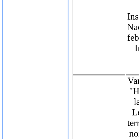
Ins
Nac
feb
I
Va
"H
l
L
ter
no