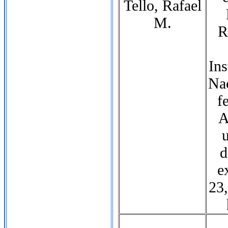
Tello, Rafael
M.
R
Ins
Nac
f
A
u
d
e
23,