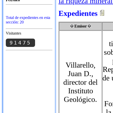
la riqueza mineral
Expedientes
Total de expedientes en esta
sección: 20
Emisor
Visitantes
t
91475
sob
Villarello,
Rep
Juan D.,
de
director del
Instituto
Geológico.
Fo
la