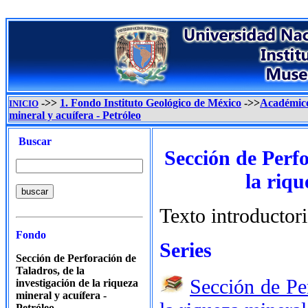
->>
1. Fondo Instituto Geológico de México
->>
Académic
INICIO
mineral y acuífera - Petróleo
Buscar
Sección de Perfo
la riqu
Texto introductor
Fondo
Series
Sección de Perforación de
Taladros, de la
Sección de Per
investigación de la riqueza
mineral y acuífera -
Petróleo