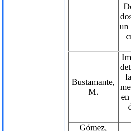
Do
do
un
c
Im
de
l
Bustamante,
me
M.
en
Gómez,