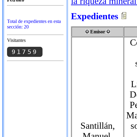
la riqueza mineral
Expedientes
Total de expedientes en esta
sección: 20
Emisor
C
Visitantes
91759
L
D
Pe
Ma
Santillán,
s
Manuel,