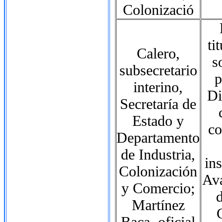
Colonizació
ti
Calero,
s
subsecretario
p
interino,
Di
Secretaría de
Estado y
co
Departamento
de Industria,
in
Colonización
Ava
y Comercio;
d
Martínez
Baca, oficial