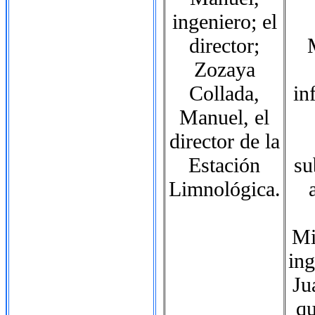
ingeniero; el
director;
Zozaya
Collada,
in
Manuel, el
director de la
Estación
su
Limnológica.
Mi
in
Ju
qu