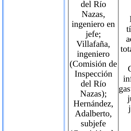
del Río
Nazas,
ingeniero en
t
jefe;
a
Villafaña,
tot
ingeniero
(Comisión de
Inspección
in
del Río
gas
Nazas);
j
Hernández,
Adalberto,
subjefe