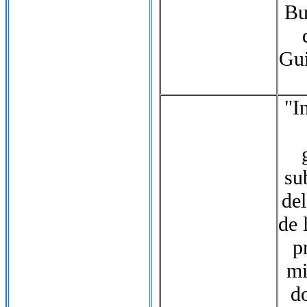
Bu
Gui
"I
su
del
de 
p
mi
d