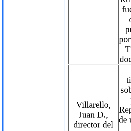
fu
p
por
T
doc
t
sob
Villarello,
Rep
Juan D.,
de
director del