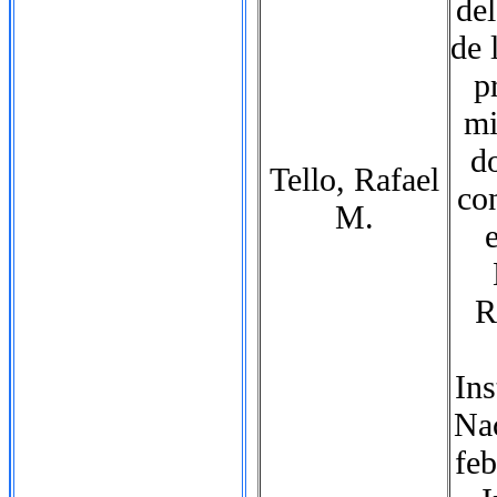
del
de 
p
mi
d
Tello, Rafael
con
M.
R
Ins
Nac
feb