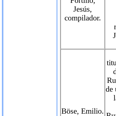
Portillo,
Jesús,
compilador.
tit
Ru
de 
Böse, Emilio.
Ru