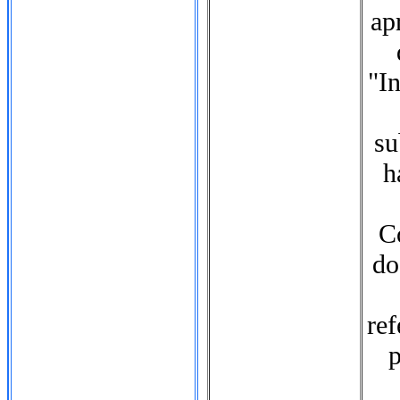
ap
"I
su
h
Co
do
ref
p