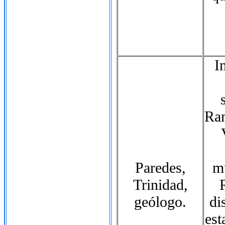
I
Ram
Paredes,
m
Trinidad,
geólogo.
di
est