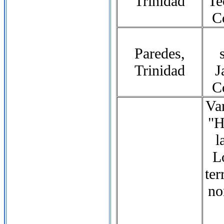
Trinidad
Te
C
Paredes,
Trinidad
J
C
Va
"H
l
L
ter
no