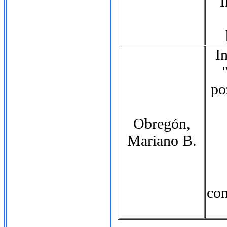
I
I
po
Obregón,
Mariano B.
con