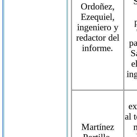
S
Ordoñez,
Ezequiel,
ingeniero y
redactor del
pa
informe.
S
e
in
ex
al 
Martínez