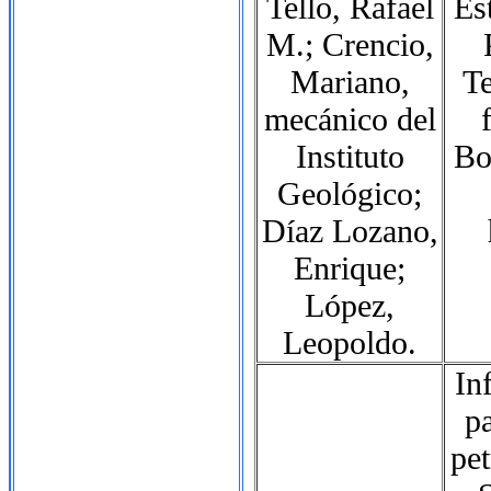
Tello, Rafael
Es
M.; Crencio,
Mariano,
Te
mecánico del
Instituto
Bo
Geológico;
Díaz Lozano,
Enrique;
López,
Leopoldo.
In
p
pet