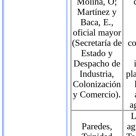
Molina, O;
Martínez y
Baca, E.,
oficial mayor
(Secretaría de
co
Estado y
Despacho de
Industria,
pl
Colonización
y Comercio).
a
L
Paredes,
ag