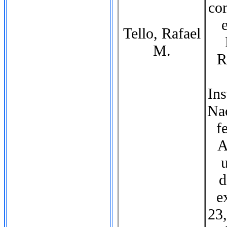
con
Tello, Rafael
M.
R
Ins
Nac
f
A
u
d
e
23,