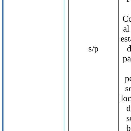
Co
al
es
s/p
d
pa
p
s
loc
d
s
b