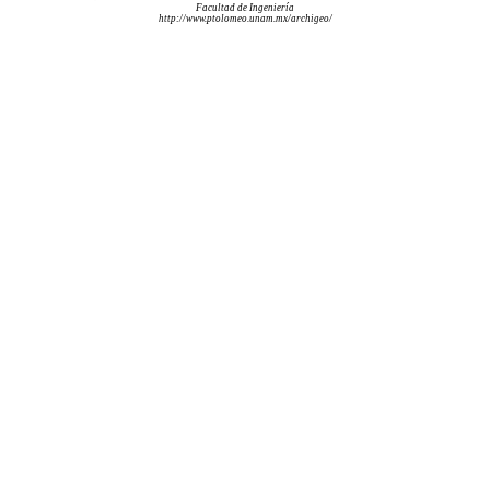
Facultad de Ingeniería
http://www.ptolomeo.unam.mx/archigeo/