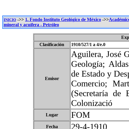
->>
1. Fondo Instituto Geológico de México
->>
Académic
INICIO
mineral y acuífera - Petróleo
Exp
Clasificación
1910/527/1 a 4/e.0
Aguilera, José G
Geología; Aldaso
de Estado y Desp
Emisor
Comercio; Mart
(Secretaría de 
Colonizació
FOM
Lugar
29-4-1910
Fecha